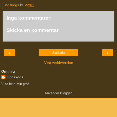
Jingskogs
kl.
22:01
Inga kommentarer:
Skicka en kommentar
‹
›
Startsida
Visa webbversion
Om mig
Jingskogs
Visa hela min profil
Använder
Blogger
.