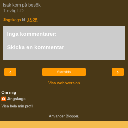
Isak kom på besök
Trevligt:-D
Jingskogs
kl.
18:25
Inga kommentarer:
Skicka en kommentar
‹
›
Startsida
Visa webbversion
Om mig
Jingskogs
Visa hela min profil
Använder
Blogger
.