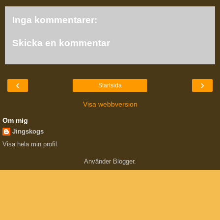
Inga kommentarer:
Skicka en kommentar
‹
›
Startsida
Visa webbversion
Om mig
Jingskogs
Visa hela min profil
Använder
Blogger
.