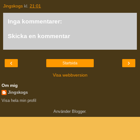
Jingskogs
kl.
21:01
Inga kommentarer:
Skicka en kommentar
‹
›
Startsida
Visa webbversion
Om mig
Jingskogs
Visa hela min profil
Använder
Blogger
.